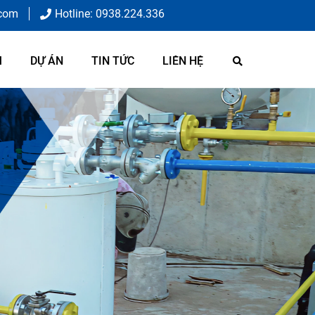
.com
Hotline: 0938.224.336
M
DỰ ÁN
TIN TỨC
LIÊN HỆ