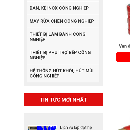
BÀN, KỆ INOX CÔNG NGHIỆP
MÁY RỬA CHÉN CÔNG NGHIỆP
THIẾT BỊ LÀM BÁNH CÔNG
NGHIỆP
Van đ
THIẾT BỊ PHỤ TRỢ BẾP CÔNG
NGHIỆP
HỆ THỐNG HÚT KHÓI, HÚT MÙI
CÔNG NGHIỆP
TIN TỨC MỚI NHẤT
Dịch vụ lắp đặt hệ