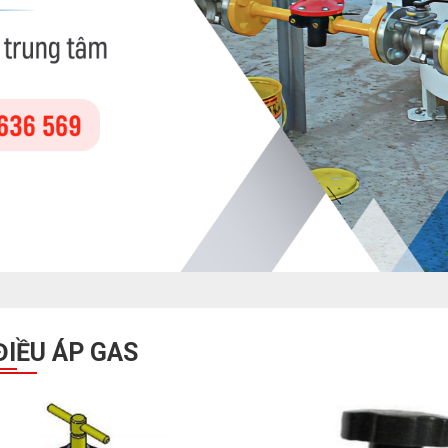
ĐĂNG KÝ TƯ VẤN
ĐIỀU ÁP GAS
HOÀN THÀNH
0938.224.336
Đăng ký tư vấn trực tiếp 24/7: